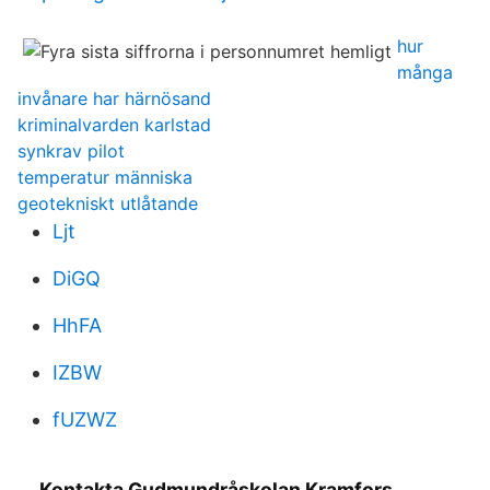
hur
många
invånare har härnösand
kriminalvarden karlstad
synkrav pilot
temperatur människa
geotekniskt utlåtande
Ljt
DiGQ
HhFA
IZBW
fUZWZ
Kontakta Gudmundråskolan Kramfors