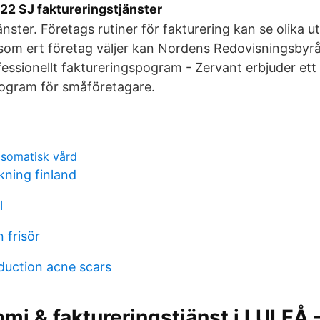
2 SJ faktureringstjänster
änster. Företags rutiner för fakturering kan se olika 
 som ert företag väljer kan Nordens Redovisningsbyr
ofessionellt faktureringspogram - Zervant erbjuder ett 
rogram för småföretagare.
somatisk vård
kning finland
l
 frisör
duction acne scars
mi & faktureringstjänst i LULEÅ –