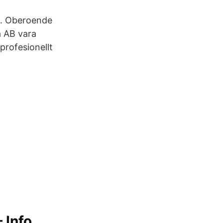
ut. Oberoende
å AB vara
profesionellt
 Info