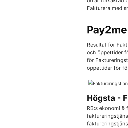
du är försäkrad b
Fakturera med sn
Pay2me:
Resultat för Fakt
och öppettider f
för Faktureringst
öppettider för f
Högsta - 
RB:s ekonomi & f
faktureringstjän
faktureringstjäns