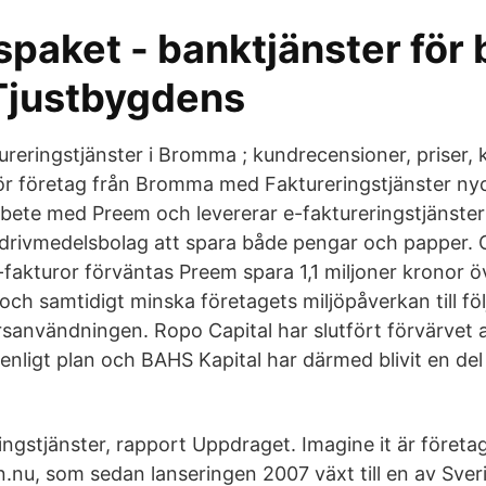
paket - banktjänster för 
 Tjustbygdens
ureringstjänster i Bromma ; kundrecensioner, priser, 
ör företag från Bromma med Faktureringstjänster nyc
rbete med Preem och levererar e-faktureringstjänster
 drivmedelsbolag att spara både pengar och papper
fakturor förväntas Preem spara 1,1 miljoner kronor ö
ch samtidigt minska företagets miljöpåverkan till föl
användningen. Ropo Capital har slutfört förvärvet 
 enligt plan och BAHS Kapital har därmed blivit en de
ingstjänster, rapport Uppdraget. Imagine it är föret
n.nu, som sedan lanseringen 2007 växt till en av Sve