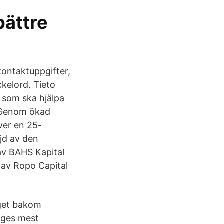
bättre
kontaktuppgifter,
kelord. Tieto
 som ska hjälpa
. Genom ökad
ver en 25-
jd av den
av BAHS Kapital
l av Ropo Capital
aget bakom
riges mest