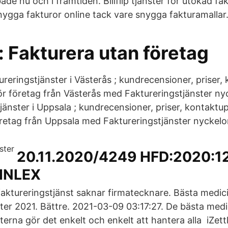
åde nu och i framtiden. Billflip tjänster för utökad fa
ygga fakturor online tack vare snygga fakturamallar
 Fakturera utan företag
ureringstjänster i Västerås ; kundrecensioner, priser,
ör företag från Västerås med Faktureringstjänster nyc
jänster i Uppsala ; kundrecensioner, priser, kontaktup
öretag från Uppsala med Faktureringstjänster nyckelo
20.11.2020/4249 HFD:2020:12
FINLEX
aktureringstjänst saknar firmatecknare. Bästa medic
ster 2021. Bättre. 2021-03-09 03:17:27. De bästa med
terna gör det enkelt och enkelt att hantera alla iZett