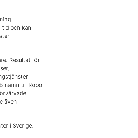
ning.
i tid och kan
ster.
re. Resultat för
ser,
ngstjänster
B namn till Ropo
förvärvade
re även
ter i Sverige.