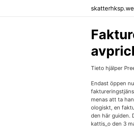
skatterhksp.w
Faktur
avpric
Tieto hjälper Pr
Endast öppen nu.
faktureringstjän
menas att ta ha
ologiskt, en fak
den här guiden. 
kattis_o den 3 ma