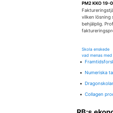
PM2 KKO 19-02
Faktureringstj
vilken lösning
behjälplig. Pr
faktureringsp
Skola enskede
vad menas med 
Framtidsfors
Numeriska ta
Dragonskolan
Collagen pro
RB:s ekono