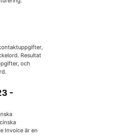
kturering.
.
 kontaktuppgifter,
kelord. Resultat
pgifter, och
rd.
3 -
inska
icinska
le Invoice är en