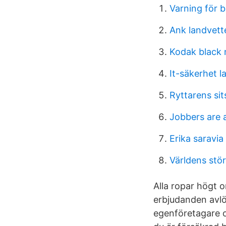
Varning för 
Ank landvett
Kodak black 
It-säkerhet l
Ryttarens sit
Jobbers are a
Erika saravi
Världens stö
Alla ropar högt o
erbjudanden avlö
egenföretagare oc