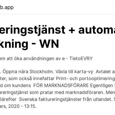
eb.app
eringstjänst + autom
kning - WN
eem att öka användningen av e - TietoEVRY
 Öppna nära Stockholm. Växla till karta-vy Avtalet 
ster, som också innefattar Print- och portooptimerin
nd om kundens FÖR MARKNADSFÖRARE Egentligen lå
tureringstjänst som pratar med marknadsföraren. Men v
Därefter Svenska faktureringstjänster från utlandet. 
rs, 2020 - 13:15.