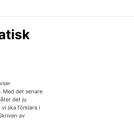
atisk
avser
g. Med det senare
ter det ju
i ska förklara i
Skriven av