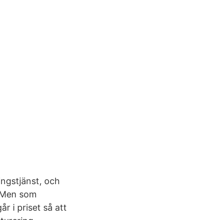
ingstjänst, och
. Men som
r i priset så att