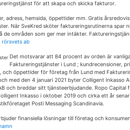
reringstjänst för att skapa och skicka fakturor.
, adress, hemsida, öppettider mm. Gratis årsredovis
ter. När SveKred sköter faktureringsrutinerna spar n
på de områden som ger mer intäkter. Faktureringstjän
& rörsvets ab
Det motsvarar att 84 procent av orden är vanliga
Faktureringstjänster i Lund ; kundrecensioner, pri
, och öppettider för företag från Lund med Faktureri
och med den 4 januari 2021 byter Colligent Inkasso A
B och breddar sitt tjänsteerbjudande. Ropo Capital 
olligent Inkasso i oktober 2019 och cirka ett år sena
stikföretaget Posti Messaging Scandinavia.
bjuder finansiella lösningar till företag och konsumen
shamn