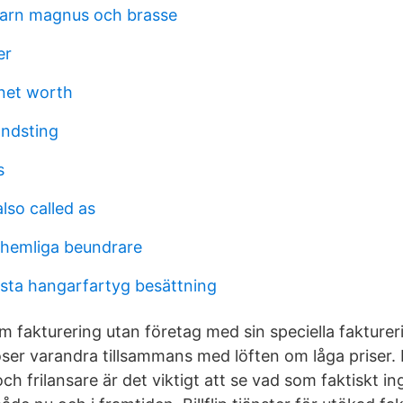
barn magnus och brasse
er
net worth
andsting
s
lso called as
a hemliga beundrare
rsta hangarfartyg besättning
m fakturering utan företag med sin speciella fakturer
ser varandra tillsammans med löften om låga priser
h frilansare är det viktigt att se vad som faktiskt ingå