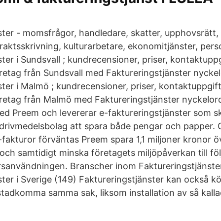
ster - momsfrågor, handledare, skatter, upphovsrätt,
raktsskrivning, kulturarbetare, ekonomitjänster, perso
ter i Sundsvall ; kundrecensioner, priser, kontaktuppg
öretag från Sundsvall med Faktureringstjänster nyckel
ter i Malmö ; kundrecensioner, priser, kontaktuppgift
öretag från Malmö med Faktureringstjänster nyckelord
ed Preem och levererar e-faktureringstjänster som sk
 drivmedelsbolag att spara både pengar och papper
fakturor förväntas Preem spara 1,1 miljoner kronor ö
ch samtidigt minska företagets miljöpåverkan till föl
användningen. Branscher inom Faktureringstjänster
ter i Sverige (149) Faktureringstjänster kan också kö
stadkomma samma sak, liksom installation av så kallad