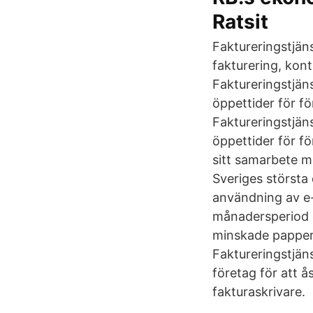
Ratsit
Faktureringstjän
fakturering, kont
Faktureringstjäns
öppettider för f
Faktureringstjäns
öppettider för f
sitt samarbete m
Sveriges största
användning av e-
månadersperiod o
minskade pappers
Faktureringstjäns
företag för att å
fakturaskrivare.