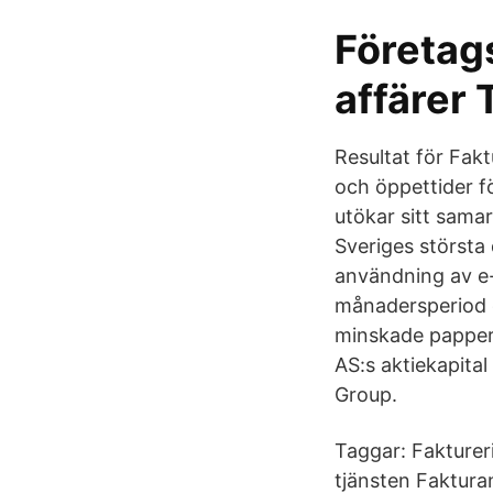
Företags
affärer
Resultat för Fakt
och öppettider f
utökar sitt sama
Sveriges största
användning av e-
månadersperiod o
minskade pappers
AS:s aktiekapital
Group.
Taggar: Fakturer
tjänsten Faktura