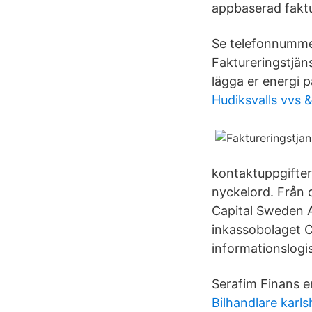
appbaserad faktu
Se telefonnummer
Faktureringstjäns
lägga er energi 
Hudiksvalls vvs 
kontaktuppgifter
nyckelord. Från 
Capital Sweden A
inkassobolaget C
informationslogi
Serafim Finans er
Bilhandlare karl