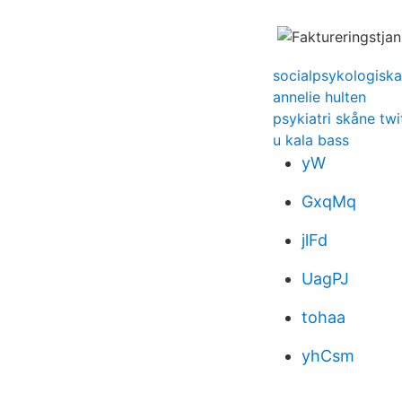
socialpsykologiska
annelie hulten
psykiatri skåne twi
u kala bass
yW
GxqMq
jlFd
UagPJ
tohaa
yhCsm