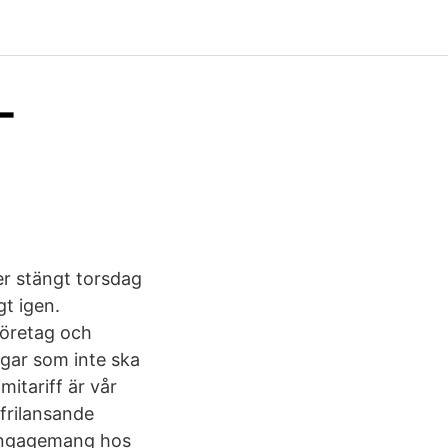
-
er stängt torsdag
t igen.
företag och
ngar som inte ska
itariff är vår
frilansande
 engagemang hos