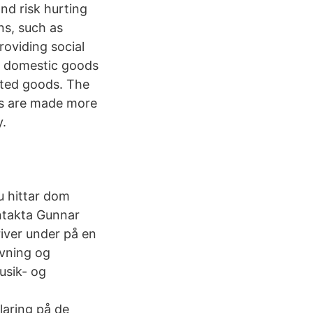
and risk hurting
s, such as
roviding social
at domestic goods
rted goods. The
ds are made more
y.
u hittar dom
ntakta Gunnar
iver under på en
ivning og
usik- og
laring på de