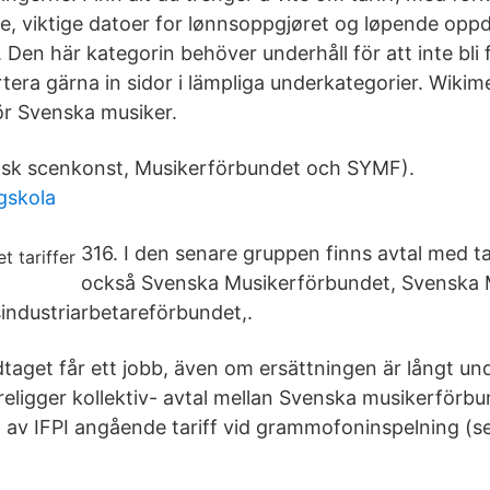
, viktige datoer for lønnsoppgjøret og løpende opp
r. Den här kategorin behöver underhåll för att inte bli 
tera gärna in sidor i lämpliga underkategorier. Wik
r Svenska musiker.
ensk scenkonst, Musikerförbundet och SYMF).
gskola
316. I den senare gruppen finns avtal med ta
också Svenska Musikerförbundet, Svenska 
ndustriarbetareförbundet,.
aget får ett jobb, även om ersättningen är långt und
öreligger kollektiv- avtal mellan Svenska musikerförb
av IFPI angående tariff vid grammofoninspelning (s