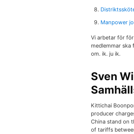
Distriktssköt
Manpower jo
Vi arbetar för fö
medlemmar ska få
om. ik. ju ik.
Sven Wi
Samhäll
Kittichai Boonpo
producer charges
China stand on th
of tariffs betwee