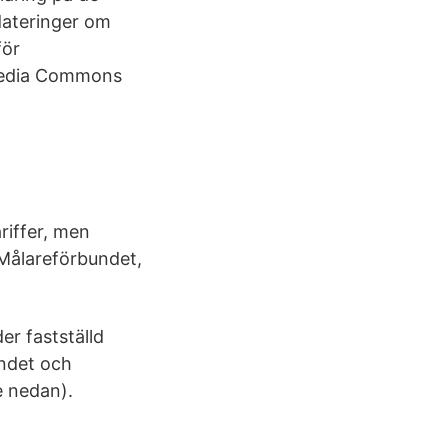
dateringer om
för
imedia Commons
riffer, men
Målareförbundet,
er fastställd
undet och
e nedan).