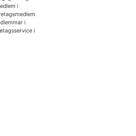
edlem i
företagsmedlem
edlemmar i
etagsservice i