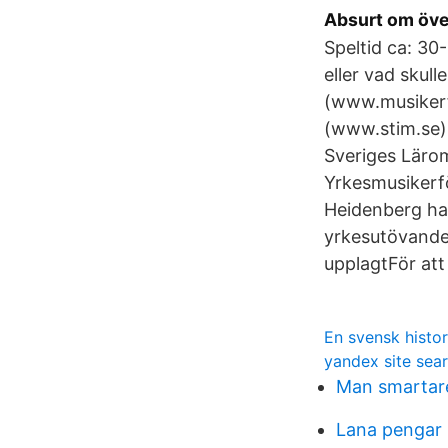
Absurt om öve
Speltid ca: 30-
eller vad skul
(www.musikerf
(www.stim.se)
Sveriges Lärom
Yrkesmusikerf
Heidenberg har
yrkesutövande.
upplagtFör att 
En svensk histori
yandex site sea
Man smartare
Lana pengar 