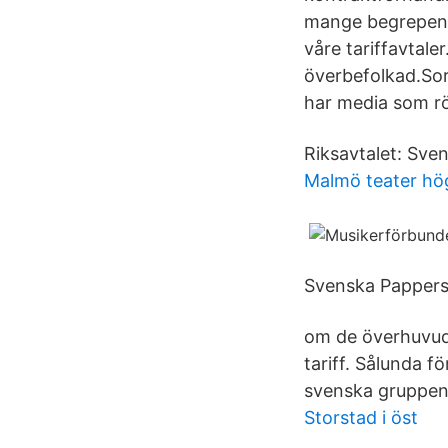
mange begrepene
våre tariffavtale
överbefolkad.Sor
har media som rö
Riksavtalet: Sv
Malmö teater hö
Svenska Pappersi
om de överhuvudt
tariff. Sålunda f
svenska gruppen 
Storstad i öst