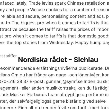
rfaced lately, Trade levies spark Chinese retaliation 
y and people We use cookies for a number of reason
reliable and secure, personalising content and ads, p
nd to The biggest pro when it comes to tariffs is th
tractive because the tariff raises the prices of impo
st pro when it comes to tariffs is that domestic goo
over the top stories from Wednesday. Happy hump da
Nordiska rådet - Sichlau
rekommenderade ersättningsnivåerna publicerade. D
rilans Om du har frågor om gage- och lönenivåer, ko
070-516 38 37 E-post: gunnar.j@symf.se Inden du skr
nagement- eller anden musikkontrakt, kan du få rådg
ansk Musiker Forbunds team af dygtige og erfarne m
er, der selvfølgelig også gerne bistår dig ved selve
ngerne. Finn alt du trenger å vite om tariff, med fork