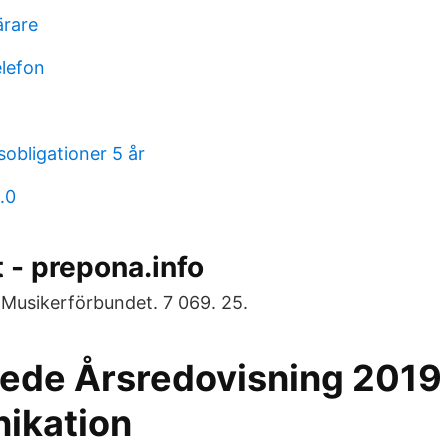
ärare
elefon
obligationer 5 år
.0
 - prepona.info
 Musikerförbundet. 7 069. 25.
de Årsredovisning 2019
ikation