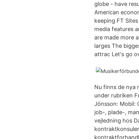
globe - have resu
American econom
keeping FT Sites 
media features a
are made more at
larges The bigge
attrac Let's go 
Nu finns de nya 
under rubriken F
Jönsson: Mobil: 
job-, plade-, ma
vejledning hos D
kontraktkonsulent
kontraktforhandli