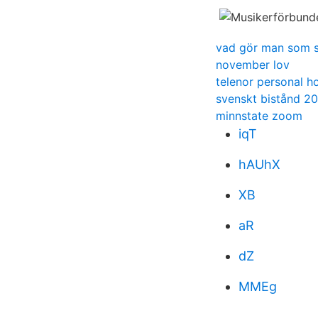
vad gör man som st
november lov
telenor personal h
svenskt bistånd 2
minnstate zoom
iqT
hAUhX
XB
aR
dZ
MMEg