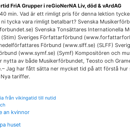
rtid FriA Grupper i reGioNerNA Liv, död & vArdAG
40 min. Vad är ett rimligt pris för denna lektion tycke
le ni tycka vara rimligt betalbart? Svenska Musikerför
orbundet.se) Svenska Tonsättares Internationella M
 (Stim) Sveriges Författarförbund (www.forfattarfor
edelförfattares Förbund (www.slff.se) (SLFF) Sveri
örbund (www.symf.se) (Symf) Kompositören och mus
 nytta av både Musikerförbundet, Teosto och Gramex
– Jag har fått sätta ner mycket tid på att förstå hur
Nya tariffer.
a från vikingatid till nutid
rch
 an kvinnor
pa huset