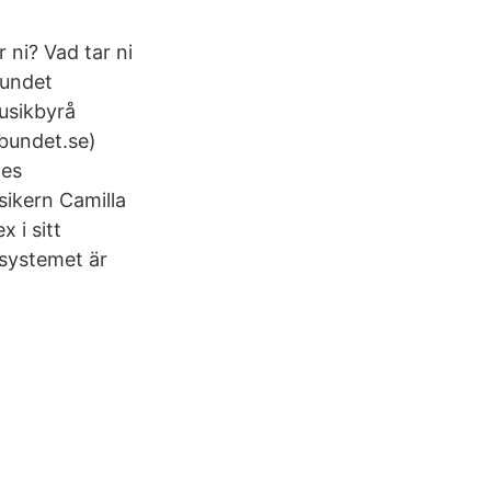
r ni? Vad tar ni
bundet
usikbyrå
bundet.se)
ges
ikern Camilla
 i sitt
 systemet är