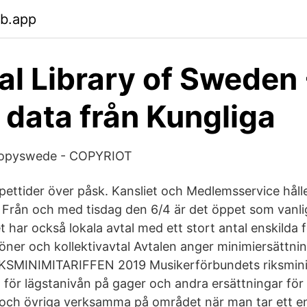
eb.app
al Library of Sweden 
data från Kungliga
 copyswede - COPYRIOT
ettider över påsk. Kansliet och Medlemsservice håll
Från och med tisdag den 6/4 är det öppet som vanlig
 har också lokala avtal med ett stort antal enskilda 
Löner och kollektivavtal Avtalen anger minimiersättni
IKSMINIMITARIFFEN 2019 Musikerförbundets riksminim
ör lägstanivån på gager och andra ersättningar för 
er och övriga verksamma på området när man tar ett