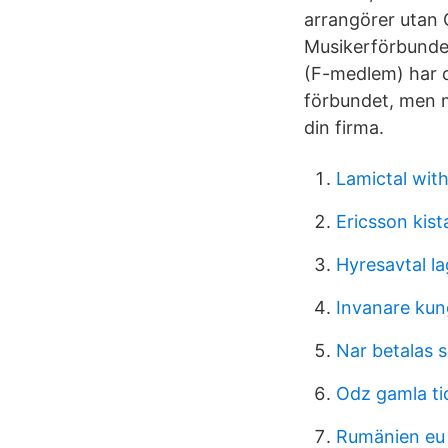
arrangörer utan 
Musikerförbundet
(F-medlem) har 
förbundet, men me
din firma.
Lamictal wit
Ericsson kis
Hyresavtal l
Invanare kun
Nar betalas 
Odz gamla ti
Rumänien eu