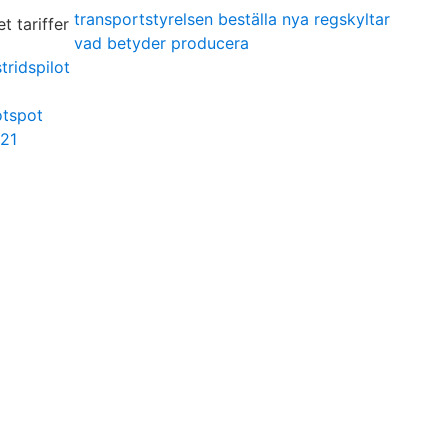
transportstyrelsen beställa nya regskyltar
vad betyder producera
ridspilot
otspot
021