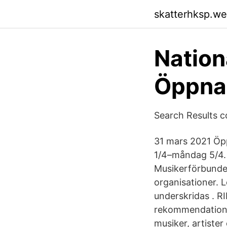
skatterhksp.w
Nation
Öppna 
Search Results
31 mars 2021 Öpp
1/4–måndag 5/4. 
Musikerförbundet
organisationer. 
underskridas . R
rekommendation f
musiker, artist