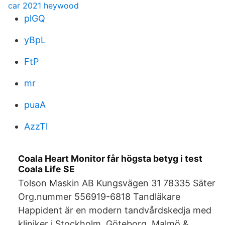
car 2021 heywood
plGQ
yBpL
FtP
mr
puaA
AzzTl
Coala Heart Monitor får högsta betyg i test
Coala Life SE
Tolson Maskin AB Kungsvägen 31 78335 Säter
Org.nummer 556919-6818 Tandläkare
Happident är en modern tandvårdskedja med
kliniker i Stockholm, Göteborg, Malmö &