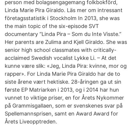
person med bolagsengagemang folkbokförd,
Linda Marie Pira Giraldo. Läs mer om intressant
företagsstatistik i Stockholm In 2013, she was
the main topic of the six-episode SVT
documentary “Linda Pira – Som du Inte Visste.”
Her parents are Zulima and Kjell Giraldo. She was
senior high school classmates with critically-
acclaimed Swedish vocalist Lykke Li. – At det
kunne være slik: «Jeg, Linda Pira: kvinne, mor og
rapper». For Linda Marie Pira Giraldo har de to
siste årene vært hektiske. 28-åringen ga ut sin
første EP Matriarken i 2013, og i 2014 har hun
vunnet to viktige priser, en for Årets Nykommer
på Grammisgallaen, som er svenskenes svar på
Spellemannsprisen, samt en Award Award for
Årets Liveopptreden.