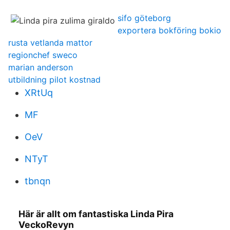
sifo göteborg
exportera bokföring bokio
rusta vetlanda mattor
regionchef sweco
marian anderson
utbildning pilot kostnad
XRtUq
MF
OeV
NTyT
tbnqn
Här är allt om fantastiska Linda Pira
VeckoRevyn