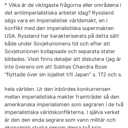
* Vilka är de viktigaste frågorna eller områdena i
det antiimperialistiska arbetet idag? Ryssland
sägs vara en imperialistisk världsmakt, en i
konflikt med den imperialistiska supermakten
USA. Ryssland har karakteriserats på detta sätt
både under Sovjetunionens tid och efter att
Sovjetunionen kollapsade och separata stater
bildades. Visst finns detaljer att diskutera (jag är
inte överens om att Subhas Chandra Bose
"flyttade över sin lojalitet ti1l Japan" s. 172 och s.
hela världen. Ur den inbördes konkurrensen
mellan imperialistiska makter framträder så den
amerikanska imperialismen som segraren i de två
imperialistiska världskonflikterna. I själva verket
är den den enda segrare som vann militär och
ekonomisk styrka genom dessa två krig.