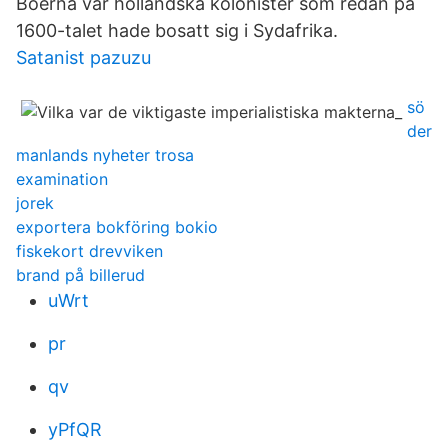
Boerna var holländska kolonister som redan på
1600-talet hade bosatt sig i Sydafrika.
Satanist pazuzu
sö
der
manlands nyheter trosa
examination
jorek
exportera bokföring bokio
fiskekort drevviken
brand på billerud
uWrt
pr
qv
yPfQR